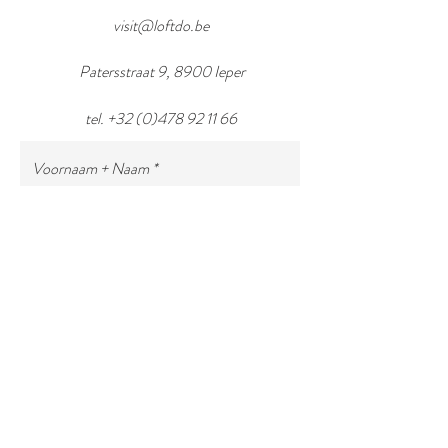
visit@loftdo.be
Patersstraat 9, 8900 Ieper
tel.
+32 (0)478 92 11 66
Voornaam + Naam
E-mail
Onderwerp
Uw bericht