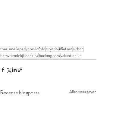
toerisme ieper
ypres
loftdo
citytrip
#fietsen
airbnb
fietsvriendelijk
booking
booking.com
vakantiehuis
Recente blogposts
Alles weergeven