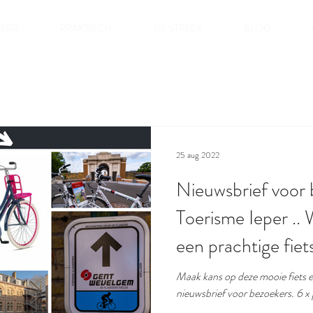
FEER
PRAKTISCH
DE STREEK
BLOG
25 aug 2022
Nieuwsbrief voor 
Toerisme Ieper .
een prachtige fiet
Maak kans op deze mooie fiets en 
nieuws