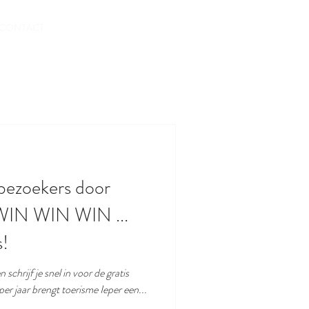
RESERVEREN
CONTACT
bezoekers door
. WIN WIN WIN ...
s!
schrijf je snel in voor de gratis
brief voor bezoekers. 6 x per jaar brengt toerisme Ieper een...