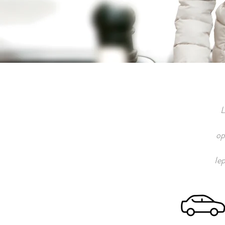
L
op
Iep