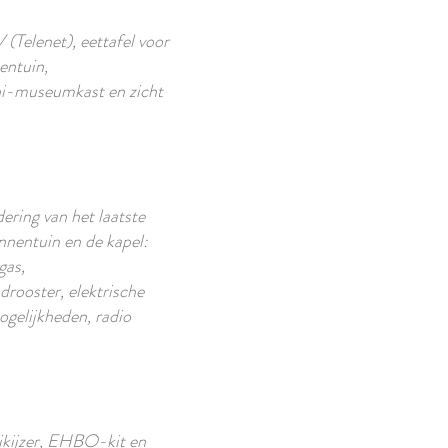
(Telenet), eettafel voor
entuin,
ini-museumkast en zicht
ering van het laatste
nnentuin en de kapel:
gas,
rooster, elektrische
ogelijkheden, radio
jkijzer, EHBO-kit en