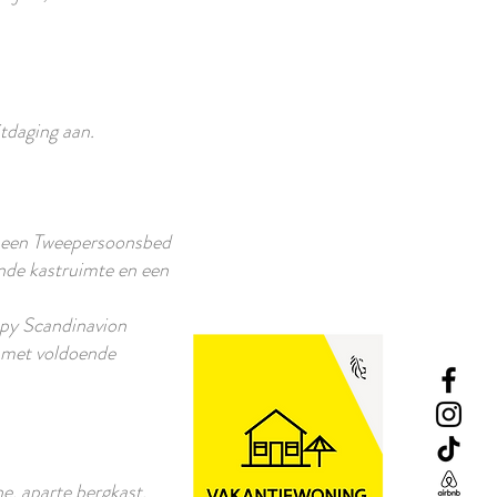
tdaging aan.
 een Tweepersoonsbed
nde kastruimte en een
epy Scandinavion
 met voldoende
e, aparte bergkast,