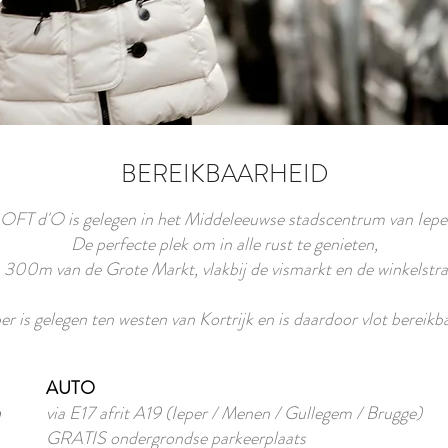
BEREIKBAARHEID
OFT d'O is gelegen in het Middeleeuwse stadscentrum van Iepe
De perfecte plek om in alle rust te genieten,
 300m van de Grote Markt, vlakbij de vismarkt en de winkelstra
er is gelegen ten westen van Kortrijk en is daardoor vlot bereikb
AUTO
via E17 afrit A19 (Ieper / Menen / Gullegem / Brugge)
GRATIS ondergrondse parkeerplaats