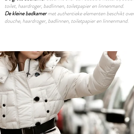
toilet, haardroger, badlinnen, toiletpapier en linnenmand.
De kleine badkamer
met authentieke elementen
beschikt over
douche, haardroger, badlinnen, toiletpapier en linnenmand.