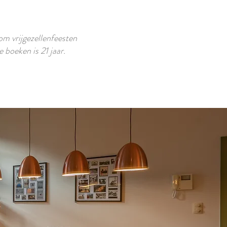
m vrijgezellenfeesten
 boeken is 21 jaar.