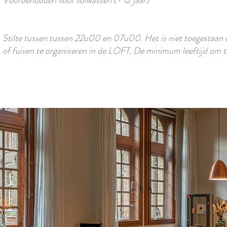
Voorbehouden voor volwassen (+ 12 jaar)
Stilte tussen tussen 22u00 en 07u00. Het is niet toegestaan o
of fuiven te organiseren in de LOFT. De minimum leeftijd om te