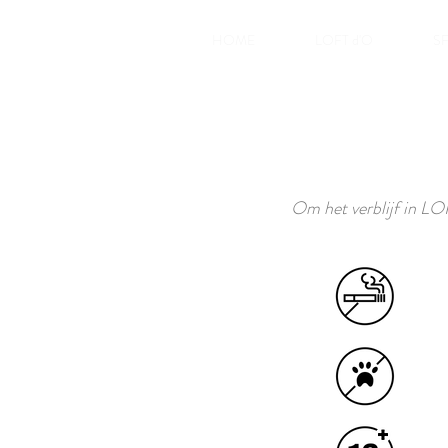
HOME
LOFT d'O
S
Om het verblijf in LO