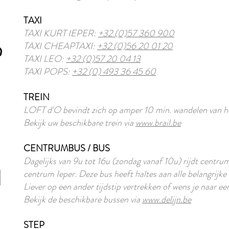
TAXI
TAXI KURT IEPER:
+32 (0)57 360 900
TAXI CHEAPTAXI:
+32 (0)56 20 01 20
TAXI LEO:
+32 (0)57 20 04 13
TAXI POPS:
+32 (0) 493 36 45 60
TREIN
LOFT d'O bevindt zich op amper 10 min. wandelen van he
Bekijk uw beschikbare trein via
www.brail.be
CENTRUMBUS / BUS
Dagelijks van 9u tot 16u (zondag vanaf 10u) rijdt centru
centrum Ieper. Deze bus heeft haltes aan alle belangrijk
Liever op een ander tijdstip vertrekken of wens je naar ee
Bekijk de beschikbare bussen via
www.delijn.be
STEP