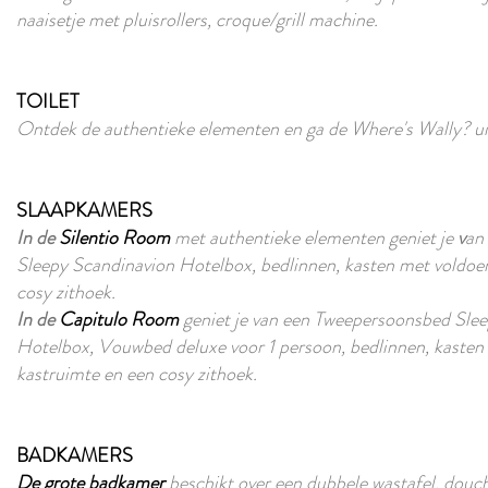
naaisetje met pluisrollers, croque/grill machine.
TOILET
Ontdek de authentieke elementen en ga de Where's Wally? ui
SLAAPKAMERS
In de
Silentio Room
met authentieke elementen
geniet je
v
an
Sleepy Scandinavion Hotelbox, bedlinnen, kasten met voldoe
cosy zithoek.
In de
Capitulo Room
geniet je van een Tweepersoonsbed Sle
Hotelbox, Vouwbed deluxe voor 1 persoon, bedlinnen, kasten
kastruimte en een cosy zithoek.
BADKAMERS
De grote badkamer
b
eschikt over een dubbele wastafel, douch