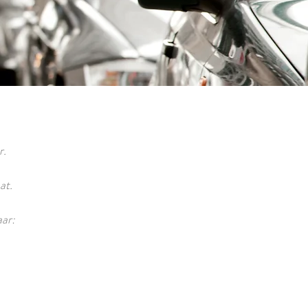
r.
at.
aar: