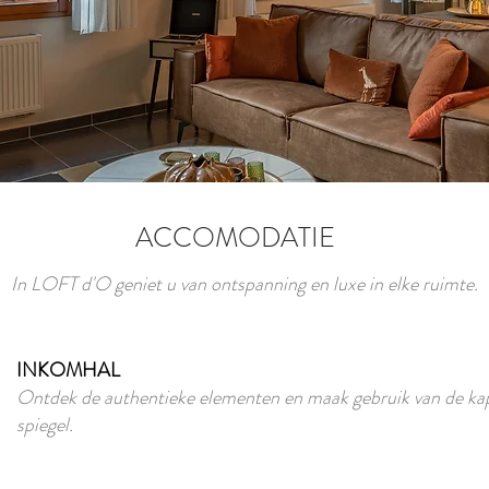
ACCOMODATIE
In LOFT d'O geniet u van ontspanning en luxe in elke ruimte.
INKOMHAL
Ontdek de authentieke elementen en maak gebruik van de ka
spiegel.