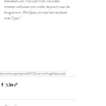
bezoekers van The Last Post: we zullen 
moeten verhuizen van onder de poort naar de 
brug ervoor. We kijken uit naar het resultaat 
over 2 jaar."
toerisme ieper
ypres
WO1
Lest we forget
last post