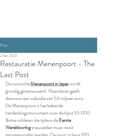
RESERVEREN
Post
2 dec 2022
Restauratie Menenpoort - The
Last Post
De iconische 
Menenpoort
 in Ieper
 wordt 
grondig gerestaureerd. Vlaanderen geeft 
daarvoor een subsidie van 1,6 miljoen euro. 
De Menenpoort is het bekende 
herdenkingsmonument voor de bijna 55.000 
Britse soldaten die tijdens de 
Eerste 
Wereldoorlog
 sneuvelden maar nooit 
teruggevonden werden. De poort is bijna 100 