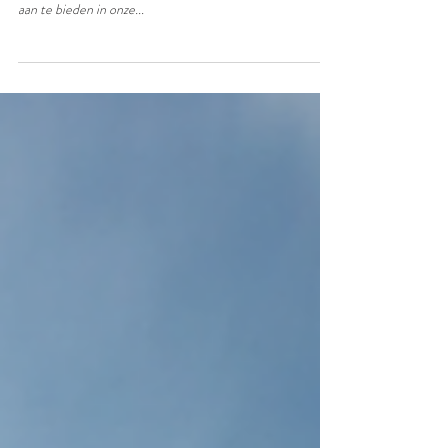
5/5 Review voor airbnb LOFT d'O
Wij houden van de mooie reviews die wij krijgen van onze
gasten. Wij streven ernaar om hen een 5 sterren verblijf
aan te bieden in onze...