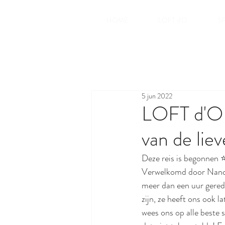
HOME
LOFT d'O
S
5 jun 2022
LOFT d'O 
van de lie
Deze reis is begonnen ⭐️
Verwelkomd door Nancy
meer dan een uur gered
zijn, ze heeft ons ook l
wees ons op alle beste s