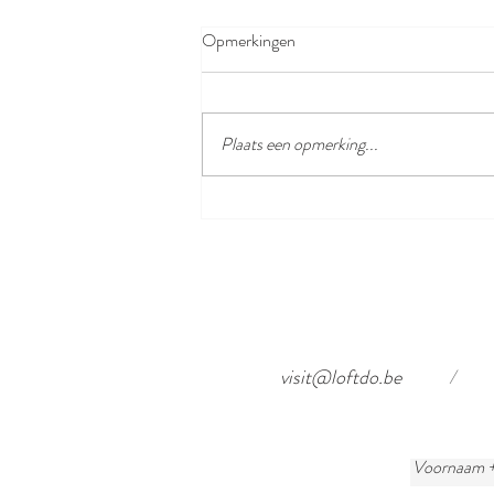
Opmerkingen
Plaats een opmerking...
Restauratie Menenpoort - The
Last Post
visit@loftdo.be
/
Voornaam 