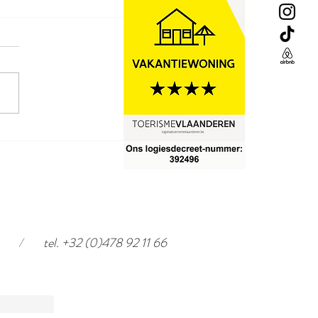
eview voor airbnb LOFT
/
tel. +32 (0)478 92 11 66