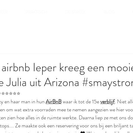
FEER
PRAKTISCH
DE STREEK
BLOG
airbnb Ieper kreeg een mooi
ve Julia uit Arizona #smaystro
⭐️⭐️⭐️⭐️⭐️
 en haar man in hun
AirBnB
waar ik tot de 15e 
verblijf
. Niet al
en om wat extra voorraden mee te nemen aangezien we hier voor
aten zien hoe alles in de ruimte werkte. Daarna liep ze met ons do
tops.... Ze maakte ook een reservering voor ons bij een briljant t