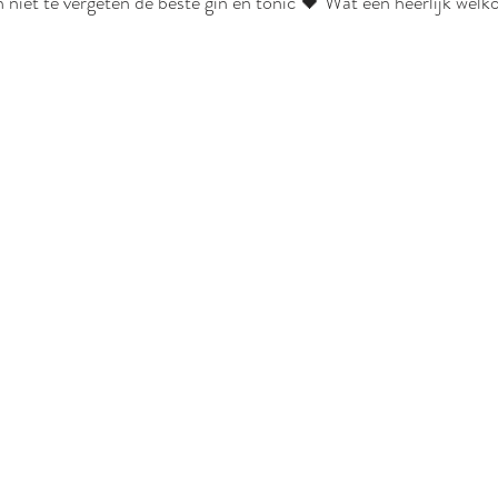
n niet te vergeten de beste gin en tonic 🖤 Wat een heerlijk wel