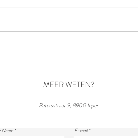
Nieuwsbrief voor bezoekers door
5/5 R
Toerisme Ieper .. WIN WIN WIN
d'O
... een prachtige fiets!
MEER WETEN?
Patersstraat 9, 8900 Ieper
+ Naam
E-mail