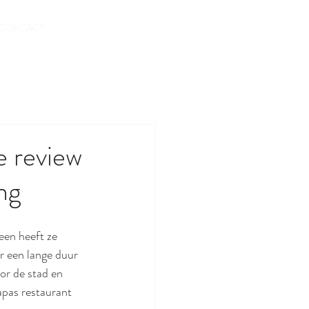
RESERVEREN
CONTACT
e review
ng
leen heeft ze 
 een lange duur 
or de stad en 
apas restaurant 