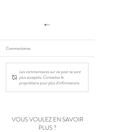
Commentaires
Les commentaires sur ce post ne sont
Newsletter pour les visiteurs
5/5 Commentaire 
plus acceptés. Contactez le
de Tourisme Ypres ... WIN
airbnb LOFT d'O
propriétaire pour plus d'informations.
WIN WIN ... un beau vélo !
VOUS VOULEZ EN SAVOIR
PLUS ?