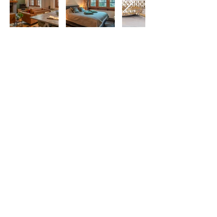
NOS HÔTES
"L'endroit idéal pour se détendre et
découvrir la riche histoire de la
région."