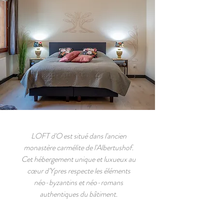
LOFT d'O est situé dans l'ancien
monastère carmélite de l'Albertushof.
Cet hébergement unique et luxueux au
cœur d'Ypres respecte les éléments
néo-byzantins et néo-romans
authentiques du bâtiment.